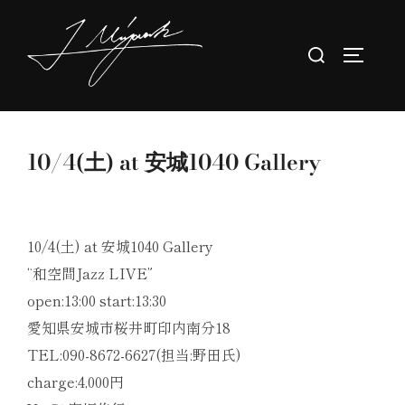
コ
ン
検
サイドバ
テ
索
ン
対
ツ
象:
へ
10/4(土) at 安城1040 Gallery
ス
キ
ッ
プ
10/4(土) at 安城1040 Gallery
“和空間Jazz LIVE”
open:13:00 start:13:30
愛知県安城市桜井町印内南分18
TEL:090-8672-6627(担当:野田氏)
charge:4,000円