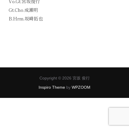
Vo.Gt.宮坂俊行
Gt.Cho.成瀬明
B.Hrm.坂崎拓也
投
Copyright © 2026 宮坂 俊行
稿
Inspiro Theme
by
WPZOOM
ナ
ビ
ゲ