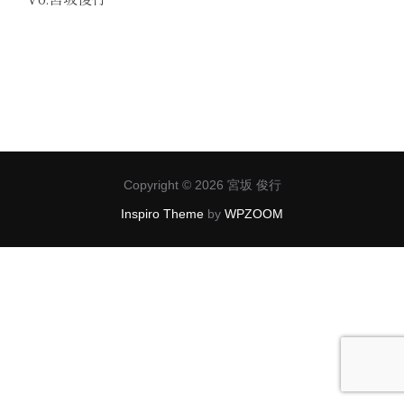
投
Copyright © 2026 宮坂 俊行
稿
Inspiro Theme
by
WPZOOM
ナ
ビ
ゲ
ー
シ