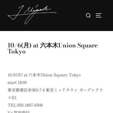
コ
ン
検
サイドバ
テ
索
ン
対
ツ
象:
へ
10/6(月) at 六本木Union Square
ス
Tokyo
キ
ッ
プ
10/6(月) at 六本木Union Square Tokyo
start 18:00
東京都港区赤坂9-7-4 東京ミッドタウン ガーデンテラ
スB1
TEL:050-1807-6940
Vo.宮坂俊行