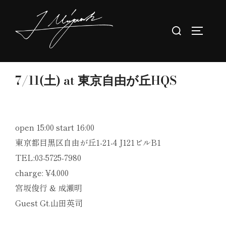
コ
ン
検
サイドバ
テ
索
ン
対
ツ
象:
7/11(土) at 東京自由が丘HQS
へ
ス
キ
ッ
open 15:00 start 16:00
プ
東京都目黒区自由が丘1-21-4 J121ビルB1
TEL:03-5725-7980
charge: ¥4,000
宮坂俊行
&
成瀬明
Guest Gt.
山田英司