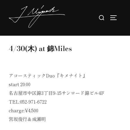
コ
ン
検
サイドバ
テ
索
ン
対
ツ
象:
へ
4/30(木) at 錦Miles
ス
キ
ッ
アコースティックDuo『キメナイト』
プ
start 20:00
名古屋市中区錦3丁目9-15サンロード錦ビル4F
TEL:052-971-6722
charge:¥4,500
宮坂俊行＆成瀬明