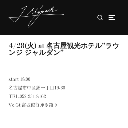
コ
ン
検
サイドバ
テ
索
ン
対
ツ
象:
4/28(火) at 名古屋観光ホテル”ラウ
へ
ンジ ジャルダン”
ス
キ
ッ
プ
start 18:00
名古屋市中区錦一丁目19-30
TEL:052-231-8162
Vo.Gt.宮坂俊行弾き語り