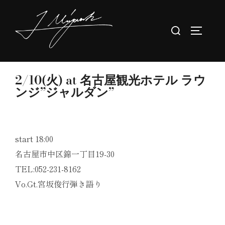
コ
ン
検
サイドバ
テ
索
ン
対
ツ
象:
2/10(火) at 名古屋観光ホテル ラウ
へ
ンジ”ジャルダン”
ス
キ
ッ
プ
start 18:00
名古屋市中区錦一丁目19-30
TEL:052-231-8162
Vo.Gt.宮坂俊行弾き語り