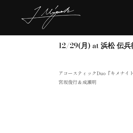
コ
ン
テ
ン
ツ
へ
ス
キ
ッ
12/29(月) at 浜松 伝
プ
アコースティックDuo『キメナイ
宮坂俊行＆成瀬明