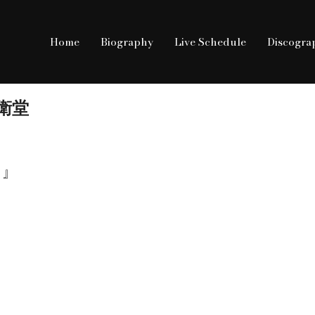
Home
Biography
Live Schedule
Discogra
兵衛堂
ト』