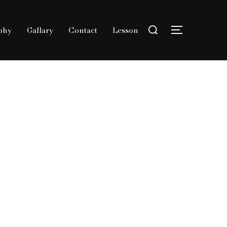
検
phy
Gallary
Contact
Lesson
索
サイドバー
対
象: