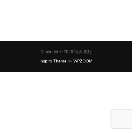
投
Copyright © 2026 宮坂 俊行
稿
Inspiro Theme
by
WPZOOM
ナ
ビ
ゲ
ー
シ