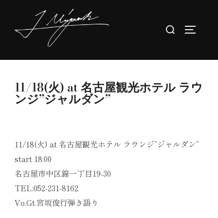
コ
ン
検
サイドバ
テ
索
ン
対
ツ
象:
へ
11/18(火) at 名古屋観光ホテル ラウ
ス
ンジ”ジャルダン”
キ
ッ
プ
11/18(火) at 名古屋観光ホテル ラウンジ”ジャルダン”
start 18:00
名古屋市中区錦一丁目19-30
TEL:052-231-8162
Vo.Gt.宮坂俊行弾き語り