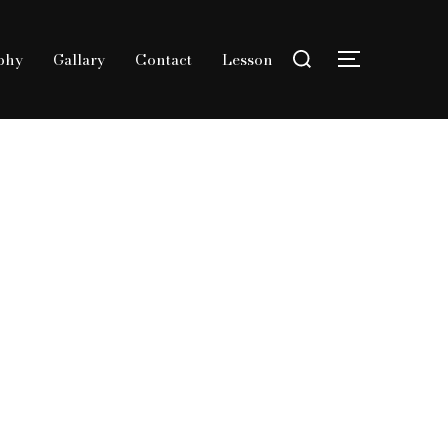
検
phy
Gallary
Contact
Lesson
索
サイドバー
対
象: