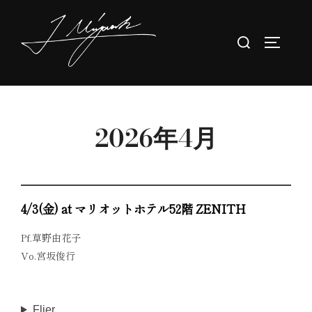
コ
ン
検
サイドバ
テ
索
ン
対
ツ
象:
へ
ス
2026年4月
キ
ッ
プ
4/3(金) at マリオットホテル52階 ZENITH
Pf.草野由花子
Vo.宮坂俊行
Flier