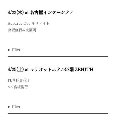
4/23(木) at 名古屋インターシティ
Acoustic Duo キメナイト
宮坂俊行&成瀬明
Flier
4/25(土) at マリオットホテル52階 ZENITH
Pf.草野由花子
Vo.宮坂俊行
Flier