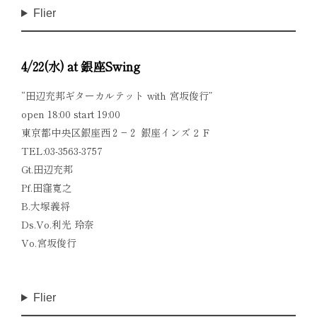
Flier
4/22(水) at 銀座Swing
“田辺充邦ギターカルテット with 宮坂俊行”
open 18:00 start 19:00
東京都中央区銀座西２−２ 銀座インズ 2 Ｆ
TEL:03-3563-3757
Gt.田辺充邦
Pf.田窪寛之
B.大塚義将
Ds.Vo.利光 玲奈
Vo.
宮坂俊行
Flier