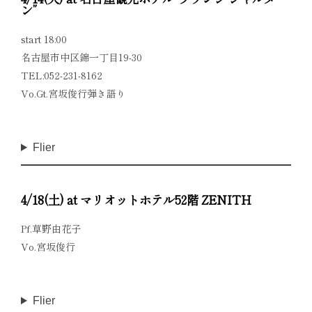
ン”
start 18:00
名古屋市中区錦一丁目19-30
TEL:052-231-8162
Vo.Gt.宮坂俊行弾き語り
Flier
4/18(土) at マリオットホテル52階 ZENITH
Pf.草野由花子
Vo.宮坂俊行
Flier