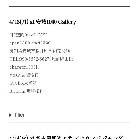
4/13(月) at 安城1040 Gallery
“和空間Jazz LIVE”
open:13:00 start:13:30
愛知県安城市桜井町印内南分18
TEL:090-8672-6627(担当:野田氏)
charge:4,000円
Vo.Gt.宮坂俊行
Gt.Cho.成瀬明
B.Harm.坂崎拓也
Flier
4/14(火) at 名古屋観光ホテル”ラウンジ ジャルダ