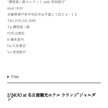
“横尾昌二郎カルテット with 宮坂俊行”
start 18:30
兵庫県神戸市中央区中山手通１丁目２４−１０
TEL:078-221-2055
Tp.横尾昌二郎
Pf.杉山悟史
B.梅本慈丹
Ds.久家貴志
Vo.宮坂俊行
Flier
2/24(火) at 名古屋観光ホテル ラウンジ”ジャルダ
ン”