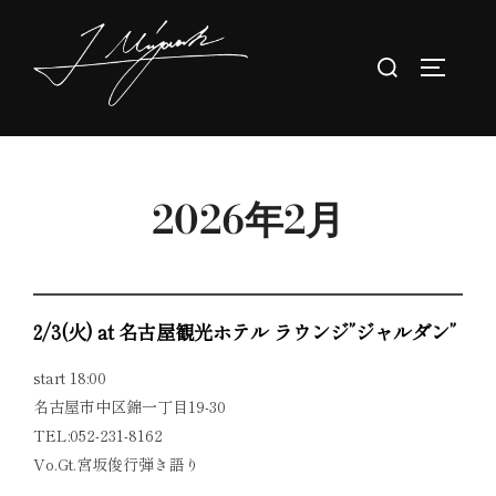
コ
ン
検
サイドバ
テ
索
ン
対
ツ
象:
へ
ス
2026年2月
キ
ッ
プ
2/3(火) at 名古屋観光ホテル ラウンジ”ジャルダン”
start 18:00
名古屋市中区錦一丁目19-30
TEL:052-231-8162
Vo.Gt.宮坂俊行弾き語り