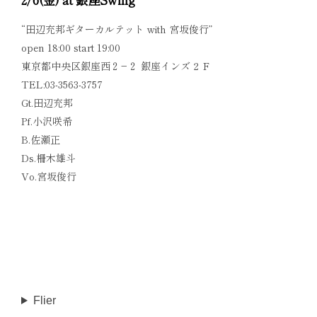
“田辺充邦ギターカルテット with 宮坂俊行”
open 18:00 start 19:00
東京都中央区銀座西２−２ 銀座インズ 2 Ｆ
TEL:03-3563-3757
Gt.田辺充邦
Pf.小沢咲希
B.佐瀬正
Ds.柵木雄斗
Vo.
宮坂俊行
Flier