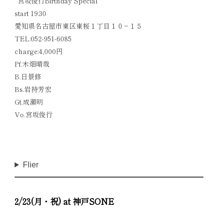
“宮坂俊行Birthday Special”
start 19:30
愛知県名古屋市東区東桜１丁目１０−１５
TEL:052-951-6085
charge:4,000円
Pf.木畑晴哉
B.日景修
Bs.岩持芳宏
Gt.成瀬明
Vo.宮坂俊行
Flier
2/23(月・祝) at 神戸SONE