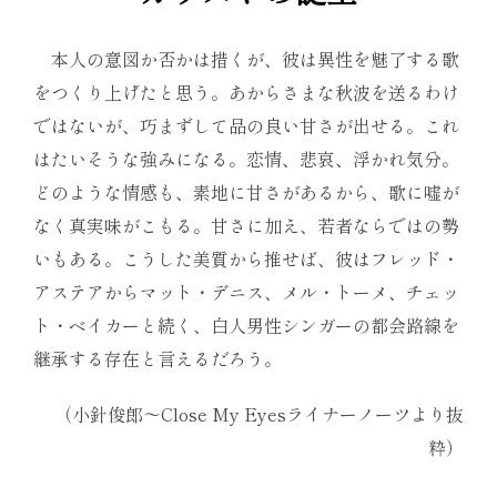
本人の意図か否かは措くが、彼は異性を魅了する歌
をつくり上げたと思う。あからさまな秋波を送るわけ
ではないが、巧まずして品の良い甘さが出せる。これ
はたいそうな強みになる。恋情、悲哀、浮かれ気分。
どのような情感も、素地に甘さがあるから、歌に嘘が
なく真実味がこもる。甘さに加え、若者ならではの勢
いもある。こうした美質から推せば、彼はフレッド・
アステアからマット・デニス、メル・トーメ、チェッ
ト・ベイカーと続く、白人男性シンガーの都会路線を
継承する存在と言えるだろう。
（小針俊郎～Close My Eyesライナーノーツより抜
粋）