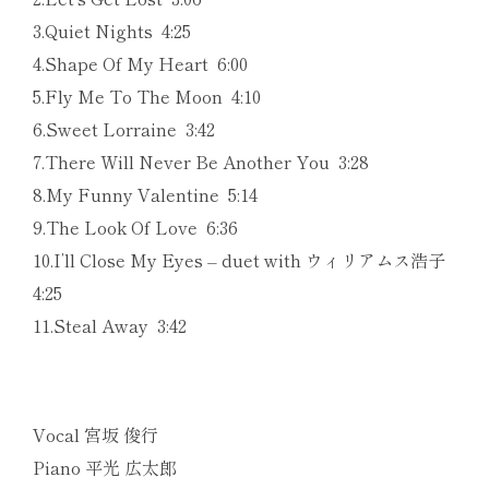
3.Quiet Nights 4:25
4.Shape Of My Heart 6:00
5.Fly Me To The Moon 4:10
6.Sweet Lorraine 3:42
7.There Will Never Be Another You 3:28
8.My Funny Valentine 5:14
9.The Look Of Love 6:36
10.I’ll Close My Eyes – duet with ウィリアムス浩子
4:25
11.Steal Away 3:42
Vocal 宮坂 俊行
Piano 平光 広太郎