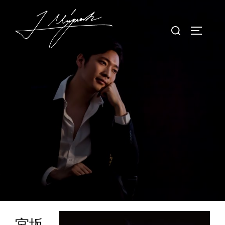
コ
ン
検
サイドバ
テ
索
ン
対
ツ
象:
へ
ス
キ
ッ
プ
宮坂